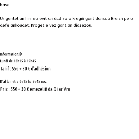
base.
Ur gentel an hini eo evit an dud zo o kregiñ gant dansoù Breizh pe o
defe ankouaet. Kroget e vez gant an diazezoù.
Informations
Lundi de 18h15 à 19h45
Tarif : 55€ + 30 € d'adhésion
D'al lun etre 6e15 ha 7e45 noz
Priz : 55€ + 30 € emezeliñ da Di ar Vro