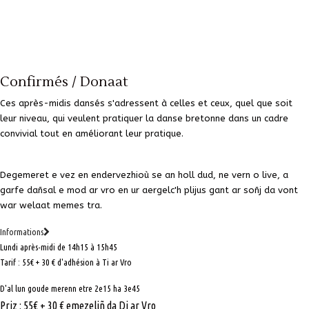
Confirmés / Donaat
Ces après-midis dansés s'adressent à celles et ceux, quel que soit
leur niveau, qui veulent pratiquer la danse bretonne dans un cadre
convivial tout en améliorant leur pratique.
Degemeret e vez en endervezhioù se an holl dud, ne vern o live, a
garfe dañsal e mod ar vro en ur aergelc'h plijus gant ar soñj da vont
war welaat memes tra.
Informations
Lundi après-midi de 14h15 à 15h45
Tarif : 55€ + 30 € d'adhésion à Ti ar Vro
D'al lun goude merenn etre 2e15 ha 3e45
Priz : 55€ + 30 € emezeliñ da Di ar Vro