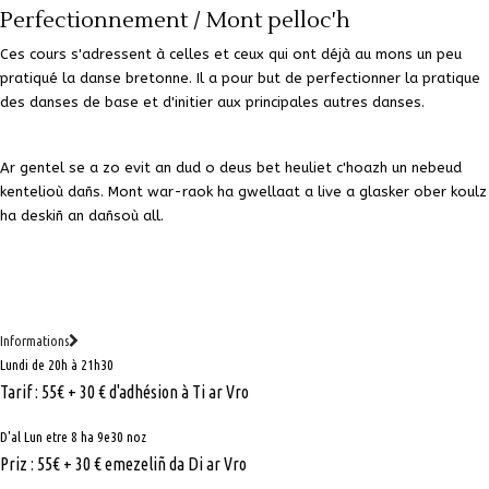
Perfectionnement / Mont pelloc'h
Ces cours s'adressent à celles et ceux qui ont déjà au mons un peu
pratiqué la danse bretonne. Il a pour but de perfectionner la pratique
des danses de base et d'initier aux principales autres danses.
Ar gentel se a zo evit an dud o deus bet heuliet c'hoazh un nebeud
kentelioù dañs. Mont war-raok ha gwellaat a live a glasker ober koulz
ha deskiñ an dañsoù all.
Informations
Lundi de 20h à 21h30
Tarif : 55€ + 30 € d'adhésion à Ti ar Vro
D'al Lun etre 8 ha 9e30 noz
Priz : 55€ + 30 € emezeliñ da Di ar Vro