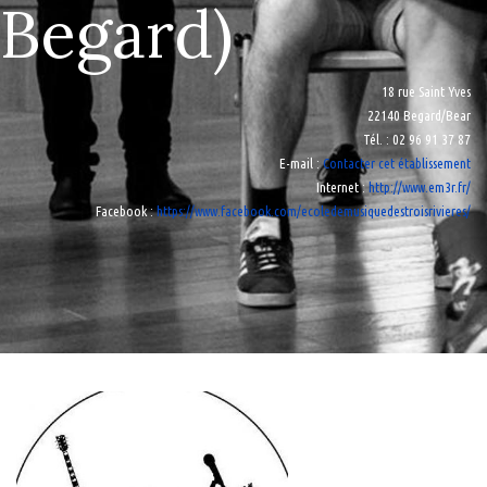
Begard)
18 rue Saint Yves
22140 Begard/Bear
Tél.
: 02 96 91 37 87
E-mail
:
Contacter cet établissement
Internet
:
http://www.em3r.fr/
Facebook
:
https://www.facebook.com/ecoledemusiquedestroisrivieres/