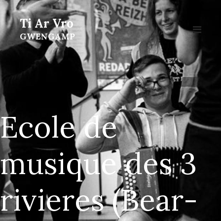
Ti Ar Vro
GWENGAMP
Ecole de
musique des 3
rivieres (Bear-