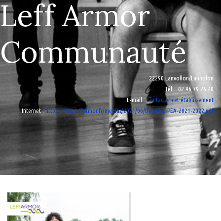
Leff Armor
Communauté
22290 Lanvollon/Lannolon
Tél.
: 02 96 79 26 40
E-mail
:
Contacter cet établissement
Internet
:
https://www.leffarmor.fr/medias/2021/06/Depliant-PEA-2021-2022.pdf