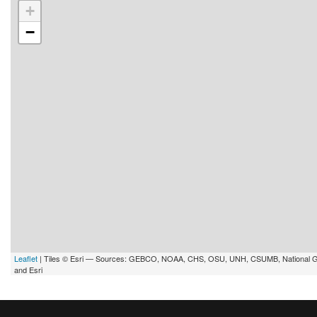
+
−
Leaflet
| Tiles © Esri — Sources: GEBCO, NOAA, CHS, OSU, UNH, CSUMB, National 
and Esri