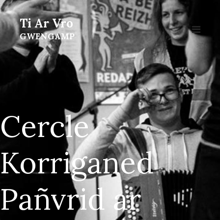
Ti Ar Vro
GWENGAMP
Cercle
Korriganed
Pañvrid ar