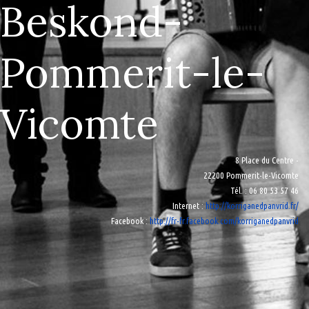
Beskond-
Pommerit-le-
Vicomte
8 Place du Centre -
22200 Pommerit-le-Vicomte
Tél.
: 06 80 53 57 46
Internet
:
http://korriganedpanvrid.fr/
Facebook
:
http://fr-fr.facebook.com/korriganedpanvrid