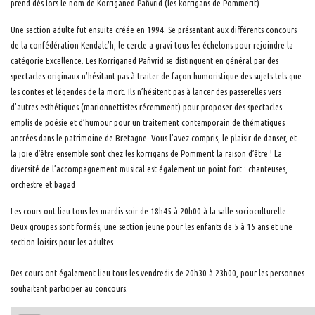
prend dès lors le nom de Korriganed Pañvrid (les korrigans de Pommerit).
Une section adulte fut ensuite créée en 1994. Se présentant aux différents concours
de la confédération Kendalc’h, le cercle a gravi tous les échelons pour rejoindre la
catégorie Excellence. Les Korriganed Pañvrid se distinguent en général par des
spectacles originaux n’hésitant pas à traiter de façon humoristique des sujets tels que
les contes et légendes de la mort. Ils n’hésitent pas à lancer des passerelles vers
d’autres esthétiques (marionnettistes récemment) pour proposer des spectacles
emplis de poésie et d’humour pour un traitement contemporain de thématiques
ancrées dans le patrimoine de Bretagne. Vous l’avez compris, le plaisir de danser, et
la joie d’être ensemble sont chez les korrigans de Pommerit la raison d’être ! La
diversité de l’accompagnement musical est également un point fort : chanteuses,
orchestre et bagad
Les cours ont lieu tous les mardis soir de 18h45 à 20h00 à la salle socioculturelle.
Deux groupes sont formés, une section jeune pour les enfants de 5 à 15 ans et une
section loisirs pour les adultes.
Des cours ont également lieu tous les vendredis de 20h30 à 23h00, pour les personnes
souhaitant participer au concours.